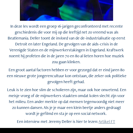
In deze les wordt een groep 16-jarigen geconfronteerd met recente
geschiedenis die voor mij op die leeftijd net zo vreemd was als
Beatlemania. Deller toont de invloed van de de-industrialisatie op eerst
Detroit en later Engeland. De gevolgen van de aids-crisis in de
Verenigde Staten en de mijnwerkerstakingen in Engeland. Kraftwerk
noemt hij profeten die in de jaren 70 en 80 al lieten horen hoe muziek
zou gaan klinken.
Een groot aantal factoren hebben er voor gezorgd dat er eind jaren 80
een nieuwe grote jongerencultuur kon ontstaan, die zeker ook politieke
gevolgen heeft gehad.
Leuk is te zien hoe slim de scholieren zijn, maar ook hoe onwetend. Een
meisje vroeg of de mijnwerkers staakten omdat kolen slecht zijn voor
het milieu. Een ander merkte op dat mensen tegenwoordig niet meer
zo kunnen dansen. Als je je maar een klein beetje anders gedraagt
wordt je gefilmd en sta je op een social network.
Een interview met Jeremy Deller is hier te lezen:
Artikel FT