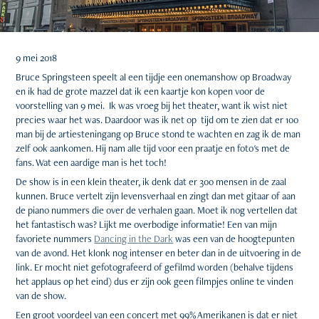
9 mei 2018
Bruce Springsteen speelt al een tijdje een onemanshow op Broadway
en ik had de grote mazzel dat ik een kaartje kon kopen voor de
voorstelling van 9 mei. Ik was vroeg bij het theater, want ik wist niet
precies waar het was. Daardoor was ik net op tijd om te zien dat er 100
man bij de artiesteningang op Bruce stond te wachten en zag ik de man
zelf ook aankomen. Hij nam alle tijd voor een praatje en foto's met de
fans. Wat een aardige man is het toch!
De show is in een klein theater, ik denk dat er 300 mensen in de zaal
kunnen. Bruce vertelt zijn levensverhaal en zingt dan met gitaar of aan
de piano nummers die over de verhalen gaan. Moet ik nog vertellen dat
het fantastisch was? Lijkt me overbodige informatie! Een van mijn
favoriete nummers
Dancing in the Dark
was een van de hoogtepunten
van de avond. Het klonk nog intenser en beter dan in de uitvoering in de
link. Er mocht niet gefotografeerd of gefilmd worden (behalve tijdens
het applaus op het eind) dus er zijn ook geen filmpjes online te vinden
van de show.
Een groot voordeel van een concert met 99% Amerikanen is dat er niet