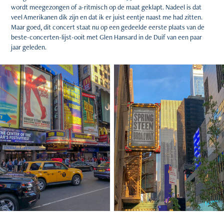
wordt meegezongen of a-ritmisch op de maat geklapt. Nadeel is dat
veel Amerikanen dik zijn en dat ik er juist eentje naast me had zitten.
Maar goed, dit concert staat nu op een gedeelde eerste plaats van de
beste-concerten-lijst-ooit met Glen Hansard in de Duif van een paar
jaar geleden.