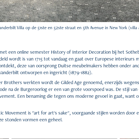
nderbilt Villa op de 51ste en 52ste straat en 5th Avenue in New York (vill
met een online semester History of Interior Decoration bij het Sotheb
deld wordt is van 1715 tot vandaag en gaat over Europese interieurs
 ontdekt, deze van oorsprong Duitse meubelmakers hebben onder ande
 Vanderbilt ontworpen en ingericht (1879-1882).
er Brothers werkten wordt de Gilded Age genoemd, enerzijds wegens
ode na de Burgeroorlog er een van grote voorspoed was. De stijl van
ovement. Een benaming die tegen ons moderne gevoel in gaat, want on
ic Movement is "art for art's sake", voorgaande stijlen worden door e
ze stonden vormen een geheel.