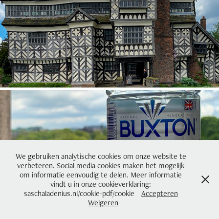
2019
We gebruiken analytische cookies om onze website te
Buxton Peak District
verbeteren. Social media cookies maken het mogelijk
om informatie eenvoudig te delen. Meer informatie
2019
vindt u in onze cookieverklaring:
saschaladenius.nl/cookie-pdf/cookie
Accepteren
Weigeren