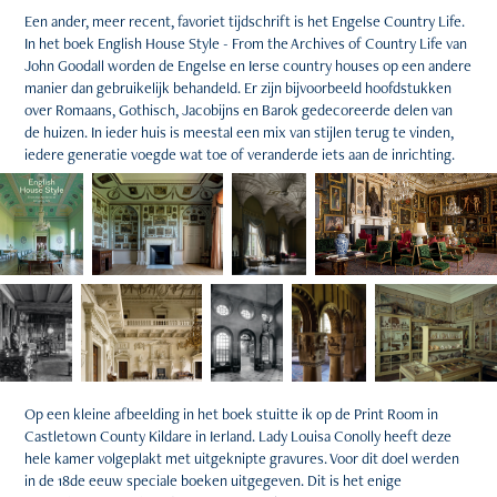
Een ander, meer recent, favoriet tijdschrift is het Engelse Country Life.
In het boek English House Style - From the Archives of Country Life van
John Goodall worden de Engelse en Ierse country houses op een andere
manier dan gebruikelijk behandeld. Er zijn bijvoorbeeld hoofdstukken
over Romaans, Gothisch, Jacobijns en Barok gedecoreerde delen van
de huizen. In ieder huis is meestal een mix van stijlen terug te vinden,
iedere generatie voegde wat toe of veranderde iets aan de inrichting.
Op een kleine afbeelding in het boek stuitte ik op de Print Room in
Castletown County Kildare in Ierland. Lady Louisa Conolly heeft deze
hele kamer volgeplakt met uitgeknipte gravures. Voor dit doel werden
in de 18de eeuw speciale boeken uitgegeven. Dit is het enige