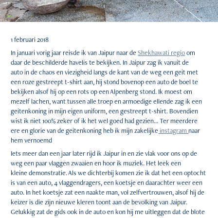
1 februari 2018
In januari vorig jaar reisde ik van Jaipur naar de
Shekhawati regio
om
daar de beschilderde havelis te bekijken. In Jaipur zag ik vanuit de
auto in de chaos en viezigheid langs de kant van de weg een geit met
een roze gestreept t-shirt aan, hij stond bovenop een auto de boel te
bekijken alsof hij op een rots op een Alpenberg stond. Ik moest om
mezelf lachen, want tussen alle troep en armoedige ellende zag ik een
geitenkoning in mijn eigen uniform, een gestreept t-shirt. Bovendien
wist ik niet 100% zeker of ik het wel goed had gezien... Ter meerdere
ere en glorie van de geitenkoning heb ik mijn zakelijke
instagram
naar
hem vernoemd
Iets meer dan een jaar later rijd ik Jaipur in en zie vlak voor ons op de
weg een paar vlaggen zwaaien en hoor ik muziek. Het leek een
kleine demonstratie. Als we dichterbij komen zie ik dat het een optocht
is van een auto, 4 vlaggendragers, een koetsje en daarachter weer een
auto. In het koetsje zat een naakte man, vol zelfvertrouwen, alsof hij de
keizer is die zijn nieuwe kleren toont aan de bevolking van Jaipur.
Gelukkig zat de gids ook in de auto en kon hij me uitleggen dat de blote