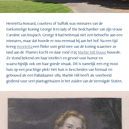
Henrietta Howard, countess of Suffolk was minnares van de
toekomstige Koning George II en lady of the bedchamber van zijn vrouw
Caroline van Anspach. George II had helemaal niet zo'n behoefte aan een
minnares, maar dat hoorde er nou eenmaal bij aan het hof. Na een tijd
kreeg
Henrietta
een flinke som geld mee van de koning waarmee ze
land aan de Thames kocht en daar rond 1725
Marble Hill House
bouwde.
Ze stond bekend om haar intellect en gevoel voor humor en
waarschijnlijk ook om haar goede smaak. Dit is namelijk een erg mooi
huis op een prachtige plek! Het huis is bescheiden van formaat en
gebouwd als een Palladiaanse villa. Marble Hill heeft als voorbeeld
gediend voor veel plantagehuizen in het zuiden van de Verenigde Staten.