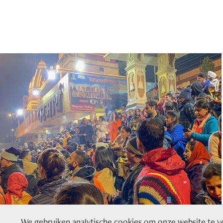
3 paar holy socks
2019
We gebruiken analytische cookies om onze website te ve