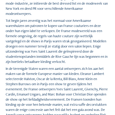
mode-industrie, ze initieerde de best dressed list en de modeweek van
New York en deed PR voor verschillende Amerikaanse
modeontwerpers.
Tot begin jaren zeventig was het normaal voor Amerikaanse
warenhuizen om patronen te kopen van Franse couturiers en deze
onder hun eigen label te verkopen. De Franse modewereld was een
formele omgeving, de regels van haute couture zijn wettelijk
vastgelegd en de shows in Parijs waren strak georganiseerd. Modellen
droegen een nummer terwijl ze statig door een salon liepen. Enige
uitzondering was Yves Saint Laurent die geïnspireerd door de
studentenopstanden inmiddels de Rive Gauche lijn was begonnen en in
zijn boetieks betaalbare kleding verkocht.
In de Verenigde Staten waren een aantal ontwerpers zich los aan het
maken van de formele Europese manier van kleden. Eleanor Lambert
selecteerde Halston, Oscar de la Renta, Bill Blass, Anne Klein en
Stephen Burrows om in Parijs een show te geven tijdens het
evenement. De Franse ontwerpers Yves Saint Laurent, Givenchy, Pierre
Cardin, Emanuel Ungaro, and Marc Bohan voor Christian Dior openden
de show op het liefdadigheidsevenement. De Fransen toonden hun
kleding op de voor hen bekende manier, wat extra suffe decorstukken
waren de enige concessie aan het feit dat het een gala avond was. De
Amerikaanse ontwerpers hadden nauwelijks budget en onderling flink