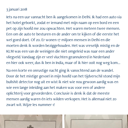
3 januari 2018
Iets na een uur vannacht ben ik aangekomen in Delhi. Ik had een auto via
het hotel geboekt, zodat er iemand met mijn naam op een bord en een
pet op zijn hoofd me zou opwachten. Het waren meteen twee mensen.
Een om de auto te besturen en de ander om te kijken of die eerste het
wel goed doet. Of zo. Er wonen 17 miljoen mensen in Delhi en die
moeten denk ik worden beziggehouden. Het was vreselijk mistig en de
KLM was een van de weinigen die niet omgeleid was naar een ander
vliegveld. Vandaag zijn er veel vluchten geannuleerd in Nederland
en hier ook weer, dus ik ben in India, maar of ik hier ooit nog weg kom...
Na een korte en onrustige nacht ging ik vanochtend aan de wandel.
Door de het mistige gevoel in mijn hoofd van het tijdverschil stond mijn
bullshit detector nog uit en wist ik niet wie nou gewoon aardig was en
wie een lange inleiding aan het maken was voor een of andere
oplichterij voor gevorderden. Conclusie is denk ik dat de meeste
mensen aardig waren én iets wilden verkopen. Het is allemaal niet zo
zwart wit. Wijze les nummer 1!